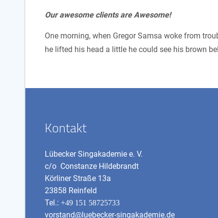
Our awesome clients are Awesome!
One morning, when Gregor Samsa woke from troubled
he lifted his head a little he could see his brown bell
Kontakt
Lübecker Singakademie e. V.
c/o Constanze Hildebrandt
Körliner Straße 13a
23858 Reinfeld
Tel.:
+49 151 58725733
vorstand@luebecker-singakademie.de