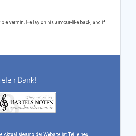
le vermin. He lay on his armour-like back, and if
ielen Dank!
e Aktualisierung der Website ist Teil eines