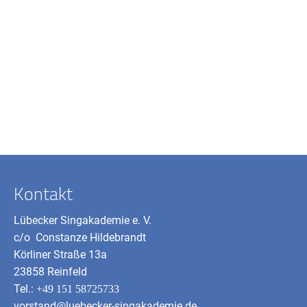
Kontakt
Lübecker Singakademie e. V.
c/o Constanze Hildebrandt
Körliner Straße 13a
23858 Reinfeld
Tel.:
+49 151 58725733
vorstand@luebecker-singakademie.de